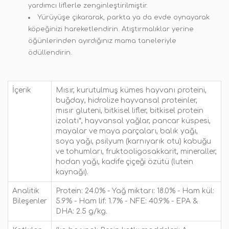
yardımcı liflerle zenginleştirilmiştir.
Yürüyüşe çıkararak, parkta ya da evde oynayarak
köpeğinizi hareketlendirin. Atıştırmalıklar yerine
öğünlerinden ayırdığınız mama taneleriyle
ödüllendirin.
İçerik
Mısır, kurutulmuş kümes hayvanı proteini,
buğday, hidrolize hayvansal proteinler,
mısır gluteni, bitkisel lifler, bitkisel protein
izolatı*, hayvansal yağlar, pancar küspesi,
mayalar ve maya parçaları, balık yağı,
soya yağı, psilyum (karnıyarık otu) kabuğu
ve tohumları, fruktooligosakkarit, mineraller,
hodan yağı, kadife çiçeği özütü (lutein
kaynağı).
Analitik
Protein: 24.0% - Yağ miktarı: 18.0% - Ham kül:
Bileşenler
5.9% - Ham lif: 1.7% - NFE: 40.9% - EPA &
DHA: 2.5 g/kg.