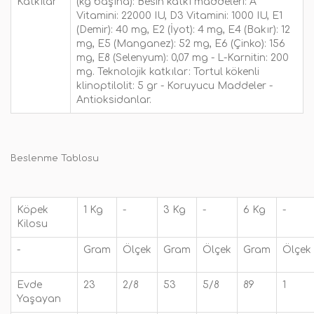
Katkılar
(kg başına): Besin katkı maddeleri: A
Vitamini: 22000 IU, D3 Vitamini: 1000 IU, E1
(Demir): 40 mg, E2 (İyot): 4 mg, E4 (Bakır): 12
mg, E5 (Manganez): 52 mg, E6 (Çinko): 156
mg, E8 (Selenyum): 0,07 mg - L-Karnitin: 200
mg. Teknolojik katkılar: Tortul kökenli
klinoptilolit: 5 gr - Koruyucu Maddeler -
Antioksidanlar.
Beslenme Tablosu
Köpek
1 Kg
-
3 Kg
-
6 Kg
-
Kilosu
-
Gram
Ölçek
Gram
Ölçek
Gram
Ölçek
Evde
23
2/8
53
5/8
89
1
Yaşayan