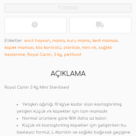
TÜKENDİ
Etiketler:
evcil hayvan
,
mama
,
kuru mama
,
kedi maması
,
köpek maması
,
kilo kontrolü
,
sterilize
,
mini ırk
,
sağlıklı
beslenme
,
Royal Canin
,
3 kg
,
petfood
AÇIKLAMA
Royal Canin 3 Kg Mini Sterilised
Yetişkin ağırlığı 10 kg’ye kadar olan kısırlaştırılmış
yetişkin küçük ırk köpekler için tam mamadır.
Normal ürünlere göre %14 daha az kalori
Küçük ırk kısırlaştırılmış köpekler için geliştirilen bu
besleyici formül, L-Karnitin ve sağlıklı bağırsak geçişine