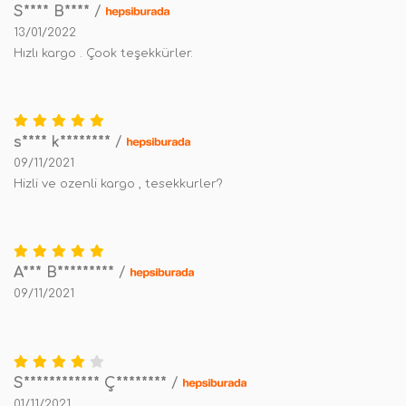
S**** B****
/
13/01/2022
Hızlı kargo . Çook teşekkürler.
s**** k********
/
09/11/2021
Hizli ve ozenli kargo , tesekkurler?
A*** B*********
/
09/11/2021
S************ Ç********
/
01/11/2021