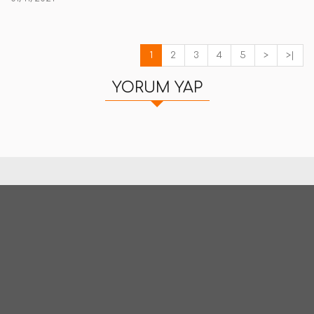
1
2
3
4
5
>
>|
YORUM YAP