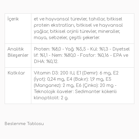
İçerik
et ve hayvansal türevler, tahıllar, bitkisel
protein ekstratları, bitkisel ve hayvansal
yağlar, bitkisel orjinli türevler, mineraller,
maya, sebzeler, çeşitli şekerler.
Analitik
Protein: %8,0 - Yağ: %5,5 - Kül: %1,3 - Diyetsel
Bileşenler
lif: %1,1 - Nem: %80,0 - Fosfor: %0,16 - EPA ve
DHA: %0,12.
Katkılar
Vitamin D3: 200 IU, E1 (Demir): 6 mg, E2
(İyot): 0,24 mg, E4 (Bakır): 1,9 mg, E5
(Manganez): 2 mg, E6 (Çinko): 20 mg -
Teknolojik ilaveler: Sedimanter kökenli
klinoptilolit: 2 g.
Beslenme Tablosu