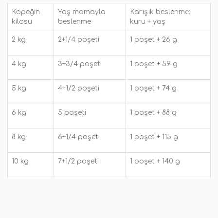
Köpeğin
Yaş mamayla
Karışık beslenme:
kilosu
beslenme
kuru + yaş
2 kg
2+1/4 poşeti
1 poşet + 26 g
4 kg
3+3/4 poşeti
1 poşet + 59 g
5 kg
4+1/2 poşeti
1 poşet + 74 g
6 kg
5 poşeti
1 poşet + 88 g
8 kg
6+1/4 poşeti
1 poşet + 115 g
10 kg
7+1/2 poşeti
1 poşet + 140 g