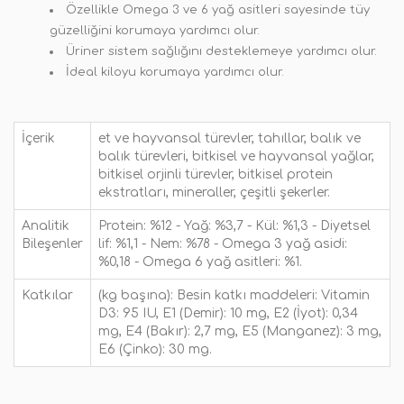
Özellikle Omega 3 ve 6 yağ asitleri sayesinde tüy
güzelliğini korumaya yardımcı olur.
Üriner sistem sağlığını desteklemeye yardımcı olur.
İdeal kiloyu korumaya yardımcı olur.
İçerik
et ve hayvansal türevler, tahıllar, balık ve
balık türevleri, bitkisel ve hayvansal yağlar,
bitkisel orjinli türevler, bitkisel protein
ekstratları, mineraller, çeşitli şekerler.
Analitik
Protein: %12 - Yağ: %3,7 - Kül: %1,3 - Diyetsel
Bileşenler
lif: %1,1 - Nem: %78 - Omega 3 yağ asidi:
%0,18 - Omega 6 yağ asitleri: %1.
Katkılar
(kg başına): Besin katkı maddeleri: Vitamin
D3: 95 IU, E1 (Demir): 10 mg, E2 (İyot): 0,34
mg, E4 (Bakır): 2,7 mg, E5 (Manganez): 3 mg,
E6 (Çinko): 30 mg.