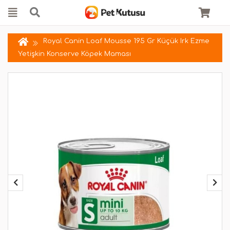
Royal Canin Loaf Mousse 195 Gr Küçük Irk Ezme
Yetişkin Konserve Köpek Maması