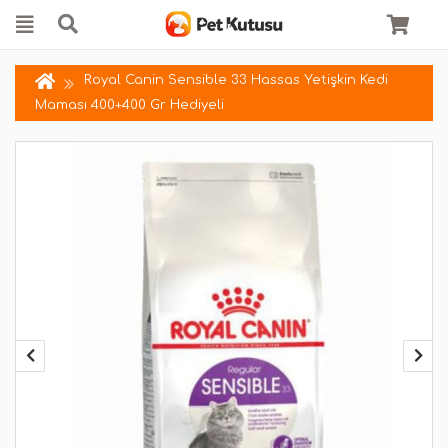
Royal Canin Sensible 33 Hassas Yetişkin Kedi
Maması 400+400 Gr Hediyeli