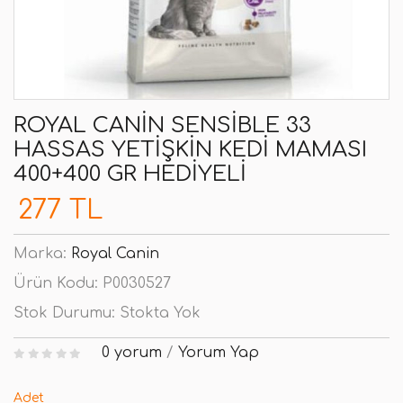
ROYAL CANIN SENSIBLE 33
HASSAS YETIŞKIN KEDI MAMASI
400+400 GR HEDIYELI
277 TL
Marka:
Royal Canin
Ürün Kodu:
P0030527
Stok Durumu:
Stokta Yok
0 yorum
/
Yorum Yap
Adet