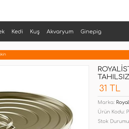
ek
Kedi
Kuş
Akvaryum
Ginepig
şkin
ROYALIS
TAHILSIZ
31 TL
Marka:
Royal
Ürün Kodu:
P
Stok Durumu