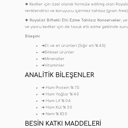
❖
Kediler için özel olarak formüle edilmiş olan Royal
renklendirici ve koruyucu içermez tahılsız (grain free) 
❖
Royalist Biftekli Etli Ezme Tahılsız Konserveler
, ye
ve yavru kediler için de tavuk etli ezme şeklinde sun
Bileşimi
➜
Et ve et ürünleri (Sığır eti % 4.0)
➜
Bitkisel ürünler
➜
Mineraller
➜
Vitaminler
ANALITIK BILEŞENLER
➜
Ham Protein % 7.5
➜
Ham Yağlar % 4.0
➜
Ham Lif % 0.4
➜
Ham Kül % 3.0
➜
Nem % 82.0
BESIN KATKI MADDELERI