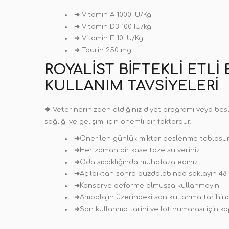
➜
Vitamin A 1000 IU/Kg
➜
Vitamin D3 100 IU/kg
➜
Vitamin E 10 IU/Kg
➜
Taurin 250 mg
ROYALIST BIFTEKLI ETL
KULLANIM TAVSIYELERI
❖
Veterinerinizden aldığınız diyet programı veya besle
sağlığı ve gelişimi için önemli bir faktördür.
➜
Önerilen günlük miktar beslenme tablosunda
➜
Her zaman bir kase taze su veriniz
➜
Oda sıcaklığında muhafaza ediniz.
➜
Açıldıktan sonra buzdolabında saklayın 48 
➜
Konserve deforme olmuşsa kullanmayın.
➜
Ambalajın üzerindeki son kullanma tarihin
➜
Son kullanma tarihi ve lot numarası için ka