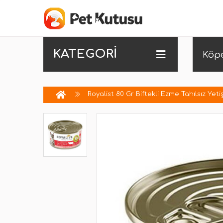
KATEGORİ
Köp
Royalist 80 Gr Biftekli Ezme Tahılsız Yeti