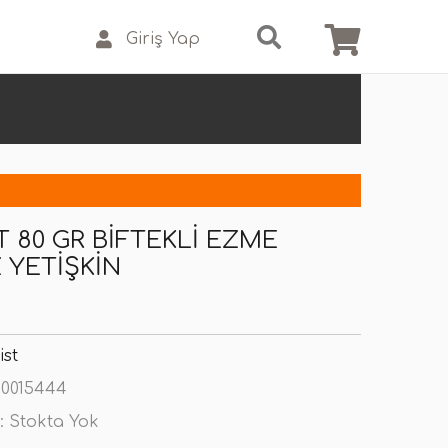
Giriş Yap
T 80 GR BIFTEKLI EZME
 YETIŞKIN
ist
0015444
:
Stokta Yok