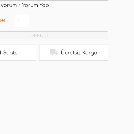
 yorum
/
Yorum Yap
det
TÜKENDİ
4 Saate
Ücretsiz Kargo