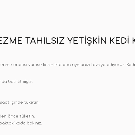
I EZME TAHILSIZ YETIŞKIN KED
nme önerisi var ise kesinlikle ona uymanızı tavsiye ediyoruz. Kedile
 belirtilmiştir.
saat içinde tüketin.
den önce tüketin.
paktaki koda bakınız.