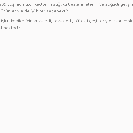
ist® yaş mamalar kedilerin sağlıklı beslenmelerini ve sağlıklı geliş
ürünleriyle de iyi birer seçenektir.
tişkin kediler için kuzu etli, tavuk etli, biftekli çeşitleriyle sunulma
ulmaktadır.