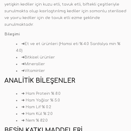
yetişkin kediler için kuzu etli, tavuk etli, biftekli çeşitleriyle
sunulmakta olup kısırlaştırılmış kediler için somonlu sterilised
ve yavru kediler için de tavuk etli ezme şeklinde
sunulmaktadır.
Bileşimi
➜
Et ve et ürünleri (Hamsi eti % 4.0 Sardalya min %
4.0)
➜
Bitkisel ürünler
➜
Mineraller
➜
Vitaminler
ANALITIK BILEŞENLER
➜
Ham Protein % 8.0
➜
Ham Yağlar % 5.0
➜
Ham Lif % 0.2
➜
Ham Kül % 2.0
➜
Nem % 82.0
BESIN KATKI MADDELERI