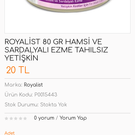
ROYALIST 80 GR HAMSI VE
SARDALYALI EZME TAHILSIZ
YETIŞKIN
20 TL
Marka:
Royalist
Ürün Kodu:
P0015443
Stok Durumu:
Stokta Yok
0 yorum
/
Yorum Yap
Adet