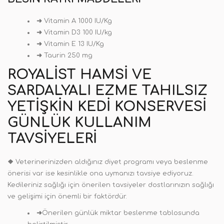
➜
Vitamin A 1000 IU/Kg
➜
Vitamin D3 100 IU/kg
➜
Vitamin E 13 IU/Kg
➜
Taurin 250 mg
ROYALIST HAMSI VE
SARDALYALI EZME TAHILSIZ
YETIŞKIN KEDI KONSERVESI
GÜNLÜK KULLANIM
TAVSIYELERI
❖
Veterinerinizden aldığınız diyet programı veya beslenme
önerisi var ise kesinlikle ona uymanızı tavsiye ediyoruz.
Kedileriniz sağlığı için önerilen tavsiyeler dostlarınızın sağlığı
ve gelişimi için önemli bir faktördür.
➜
Önerilen günlük miktar beslenme tablosunda