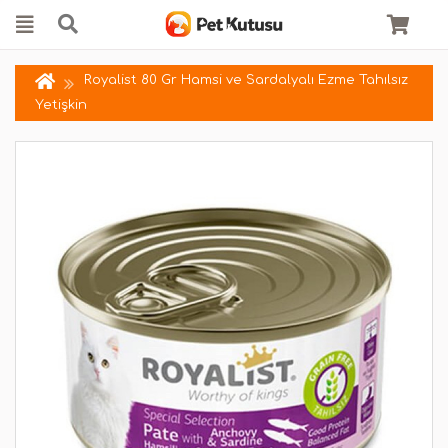
Royalist 80 Gr Hamsi ve Sardalyalı Ezme Tahılsız
Yetişkin