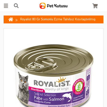
Royalist 80 Gr Somonlu Ezme Tahılsız Kısırlaştırılmış