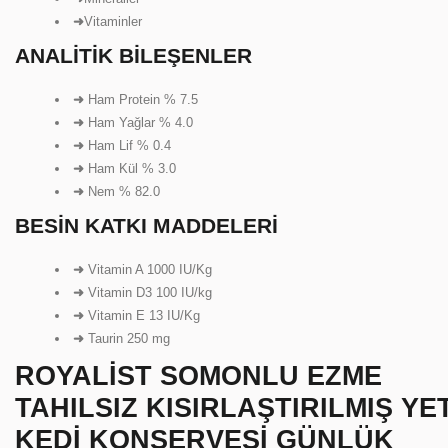
➜
Vitaminler
ANALITIK BILEŞENLER
➜
Ham Protein % 7.5
➜
Ham Yağlar % 4.0
➜
Ham Lif % 0.4
➜
Ham Kül % 3.0
➜
Nem % 82.0
BESIN KATKI MADDELERI
➜
Vitamin A 1000 IU/Kg
➜
Vitamin D3 100 IU/kg
➜
Vitamin E 13 IU/Kg
➜
Taurin 250 mg
ROYALIST SOMONLU EZME
TAHILSIZ KISIRLAŞTIRILMIŞ YE
KEDI KONSERVESI GÜNLÜK