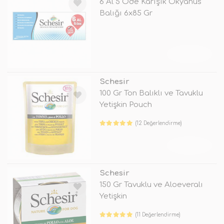
6 Al 5 Öde Karışık Okyanus
Balığı 6x85 Gr
TÜKENDİ
Schesir
100 Gr Ton Balıklı ve Tavuklu
Yetişkin Pouch
(12 Değerlendirme)
TÜKENDİ
Schesir
150 Gr Tavuklu ve Aloeveralı
Yetişkin
(11 Değerlendirme)