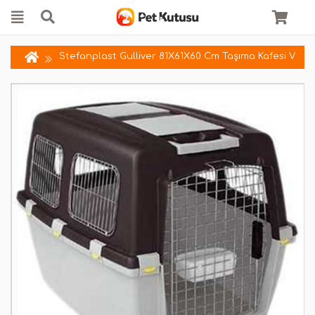
Stefanplast Gulliver 81X61X60 Cm Taşıma Kafesi V