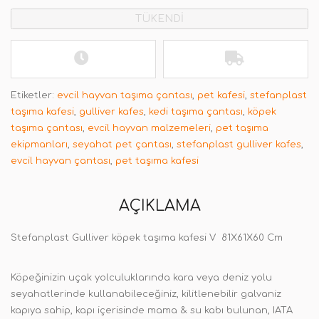
TÜKENDİ
Etiketler:
evcil hayvan taşıma çantası
,
pet kafesi
,
stefanplast
taşıma kafesi
,
gulliver kafes
,
kedi taşıma çantası
,
köpek
taşıma çantası
,
evcil hayvan malzemeleri
,
pet taşıma
ekipmanları
,
seyahat pet çantası
,
stefanplast gulliver kafes
,
evcil hayvan çantası
,
pet taşıma kafesi
AÇIKLAMA
Stefanplast Gulliver köpek taşıma kafesi V 81X61X60 Cm
Köpeğinizin uçak yolculuklarında kara veya deniz yolu
seyahatlerinde kullanabileceğiniz, kilitlenebilir galvaniz
kapıya sahip, kapı içerisinde mama & su kabı bulunan, IATA