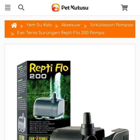
Yem Su Kabı
Aksesuar
Sirkülasyon Pompası
Exo Terra Sürüngen Repti Flo 200 Pompa