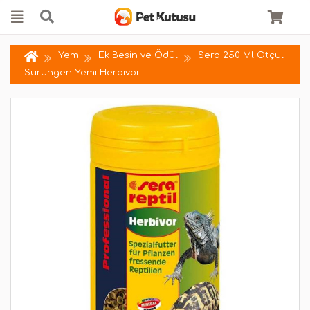
Yem
Ek Besin ve Ödül
Sera 250 Ml Otçul
Sürüngen Yemi Herbivor