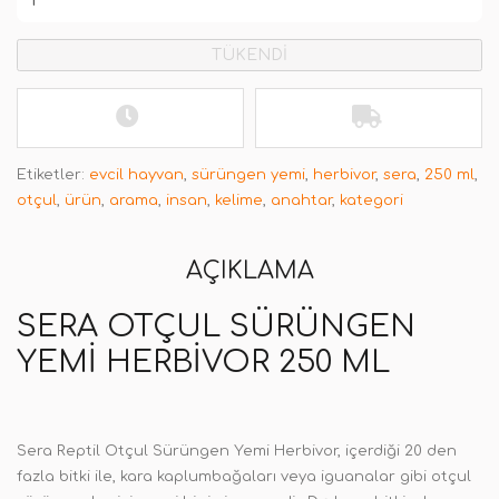
TÜKENDİ
Etiketler:
evcil hayvan
,
sürüngen yemi
,
herbivor
,
sera
,
250 ml
,
otçul
,
ürün
,
arama
,
insan
,
kelime
,
anahtar
,
kategori
AÇIKLAMA
SERA OTÇUL SÜRÜNGEN
YEMI HERBIVOR 250 ML
Sera Reptil Otçul Sürüngen Yemi Herbivor, içerdiği 20 den
fazla bitki ile, kara kaplumbağaları veya iguanalar gibi otçul