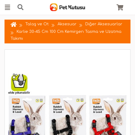
Talaş ve Ot
Aksesuar
Diğer Aksesuarlar
Karlie 30-45 Cm 100 Cm Kemirgen Tasma ve Uzatma
Takımı