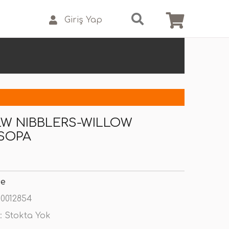
Giriş Yap
LW NIBBLERS-WILLOW
SOPA
se
0012854
:
Stokta Yok