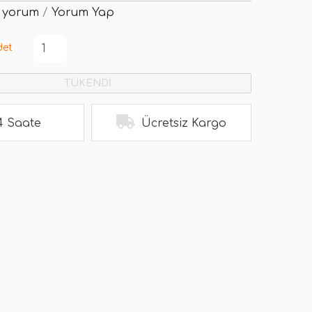
 yorum
/
Yorum Yap
det
TÜKENDİ
4 Saate
Ücretsiz Kargo