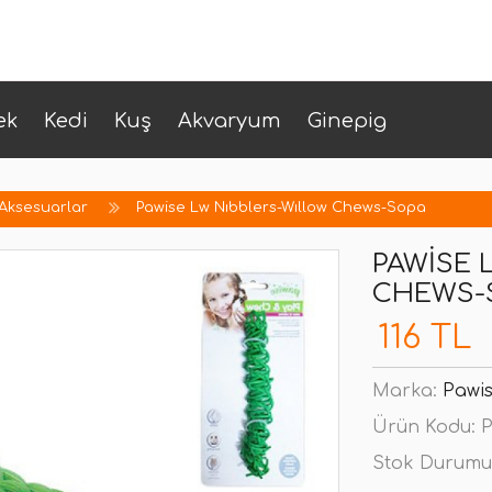
ek
Kedi
Kuş
Akvaryum
Ginepig
 Aksesuarlar
Pawise Lw Nıbblers-Wıllow Chews-Sopa
PAWISE 
CHEWS-
116 TL
Marka:
Pawi
Ürün Kodu:
P
Stok Durumu