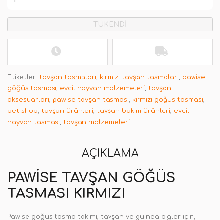
TÜKENDİ
Etiketler:
tavşan tasmaları
,
kırmızı tavşan tasmaları
,
pawise
göğüs tasması
,
evcil hayvan malzemeleri
,
tavşan
aksesuarları
,
pawise tavşan tasması
,
kırmızı göğüs tasması
,
pet shop
,
tavşan ürünleri
,
tavşan bakım ürünleri
,
evcil
hayvan tasması
,
tavşan malzemeleri
AÇIKLAMA
PAWISE TAVŞAN GÖĞÜS
TASMASI KIRMIZI
Pawise göğüs tasma takımı, tavşan ve guinea pigler için,