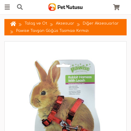
Talaş ve Ot
Aksesuar
Diğer Aksesuarlar
Pawise Tavşan Göğüs Tasması Kırmızı