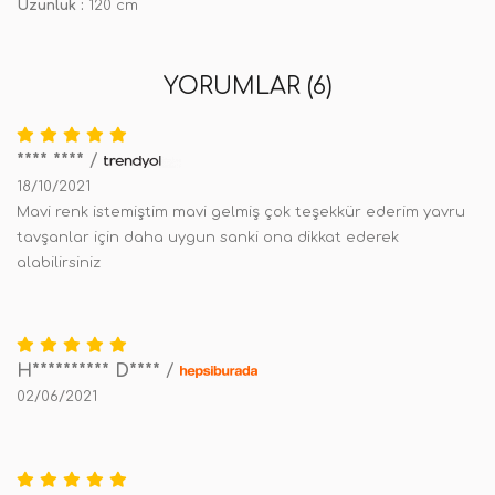
Uzunluk :
120 cm
YORUMLAR (6)
**** ****
/
18/10/2021
Mavi renk istemiştim mavi gelmiş çok teşekkür ederim yavru
tavşanlar için daha uygun sanki ona dikkat ederek
alabilirsiniz
H********** D****
/
02/06/2021