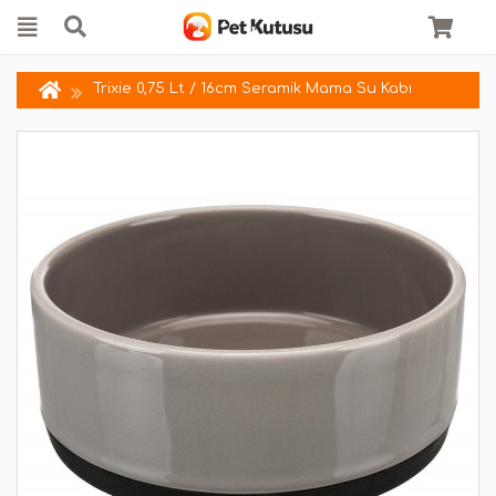
Trixie 0,75 Lt / 16cm Seramik Mama Su Kabı