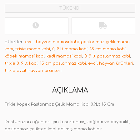
TÜKENDİ
Etiketler:
evcil hayvan mamasi kabi
,
paslanmaz çelik mama
kabı
,
trixie mama kabi
,
0
,
9 lt mama kabi
,
15 cm mama kabi
,
köpek mamasi kabi
,
kedi mamasi kabi
,
0
,
9 lt paslanmaz kabi
,
trixie 0
,
9 lt kabi
,
15 cm paslanmaz kabi
,
evcil hayvan ürünleri
,
trixie evcil hayvan ürünleri
AÇIKLAMA
Trixie Köpek Paslanmaz Çelik Mama Kabı 0,9Lt 15 Cm
Dostunuzun öğünleri için tasarlanmış, sağlam ve dayanıklı,
paslanmaz çelikten imal edilmiş mama kabıdır.