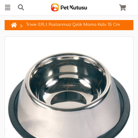
Trixie 0,9Lt Paslanmaz Çelik Mama Kabı 15 Cm