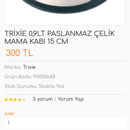
TRIXIE 0,9LT PASLANMAZ ÇELIK
MAMA KABI 15 CM
300 TL
Marka:
Trixie
Ürün Kodu:
P0000648
Stok Durumu:
Stokta Yok
3 yorum
/
Yorum Yap
Adet