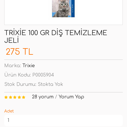
TRIXIE 100 GR DIŞ TEMIZLEME
JELI
275 TL
Marka:
Trixie
Ürün Kodu:
P0005904
Stok Durumu:
Stokta Yok
28 yorum
/
Yorum Yap
Adet