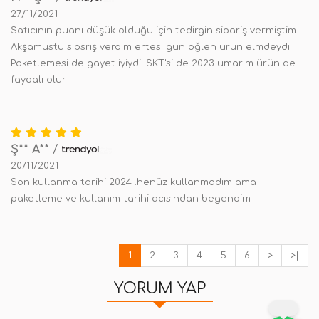
27/11/2021
Satıcının puanı düşük olduğu için tedirgin sipariş vermiştim.
Akşamüstü sipsriş verdim ertesi gün öğlen ürün elmdeydi.
Paketlemesi de gayet iyiydi. SKT'si de 2023 umarım ürün de
faydalı olur.
Ş** A**
/
20/11/2021
Son kullanma tarihi 2024 .henüz kullanmadım ama
paketleme ve kullanım tarihi acısından begendim
1
2
3
4
5
6
>
>|
YORUM YAP