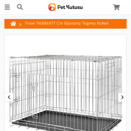
Trixie 116X86X77 Cm Galvaniz Taşıma Kafesi