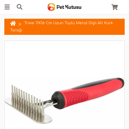
Trixie 11X16 Cm Uzun Tüylü Metal Dişli Alt Kürk
Tarağı