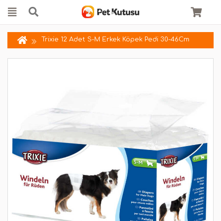
Trixie 12 Adet S-M Erkek Köpek Pedi 30-46Cm