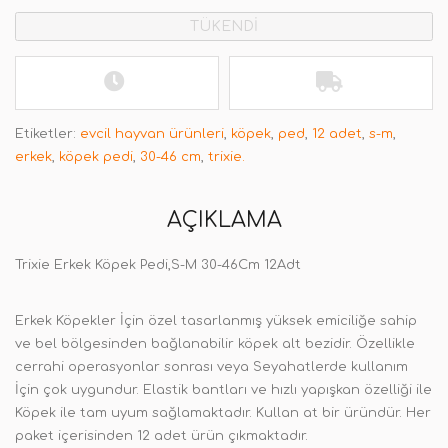
TÜKENDİ
Etiketler:
evcil hayvan ürünleri
,
köpek
,
ped
,
12 adet
,
s-m
,
erkek
,
köpek pedi
,
30-46 cm
,
trixie.
AÇIKLAMA
Trixie Erkek Köpek Pedi,S-M 30-46Cm 12Adt
Erkek Köpekler İçin özel tasarlanmış yüksek emiciliğe sahip
ve bel bölgesinden bağlanabilir köpek alt bezidir. Özellikle
cerrahi operasyonlar sonrası veya Seyahatlerde kullanım
İçin çok uygundur. Elastik bantları ve hızlı yapışkan özelliği ile
Köpek ile tam uyum sağlamaktadır. Kullan at bir üründür. Her
paket içerisinden 12 adet ürün çıkmaktadır.