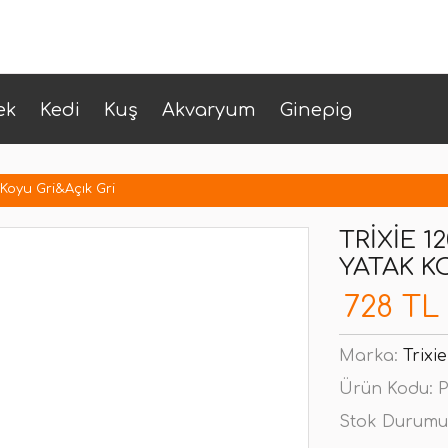
ek
Kedi
Kuş
Akvaryum
Ginepig
 Koyu Gri&Açık Gri
TRIXIE 1
YATAK K
728 TL
Marka:
Trixie
Ürün Kodu:
P
Stok Durumu