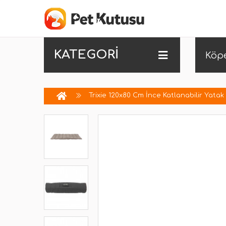
KATEGORİ
Köp
Trixie 120x80 Cm İnce Katlanabilir Yatak