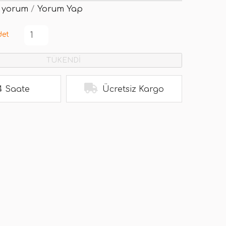
 yorum
/
Yorum Yap
det
TÜKENDİ
4 Saate
Ücretsiz Kargo