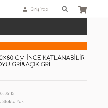
Giriş Yap
20X80 CM İNCE KATLANABILIR
OYU GRI&AÇIK GRI
0005115
:
Stokta Yok