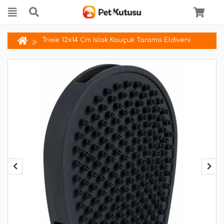
Trixie 12x14 Cm Islak Kauçuk Tarama Eldiveni