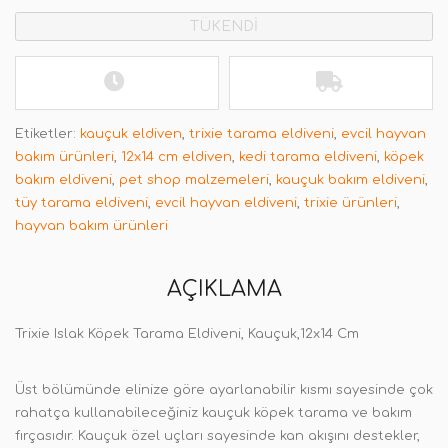
TÜKENDİ
Etiketler:
kauçuk eldiven
,
trixie tarama eldiveni
,
evcil hayvan
bakım ürünleri
,
12x14 cm eldiven
,
kedi tarama eldiveni
,
köpek
bakım eldiveni
,
pet shop malzemeleri
,
kauçuk bakım eldiveni
,
tüy tarama eldiveni
,
evcil hayvan eldiveni
,
trixie ürünleri
,
hayvan bakım ürünleri
AÇIKLAMA
Trixie Islak Köpek Tarama Eldiveni, Kauçuk,12x14 Cm
Üst bölümünde elinize göre ayarlanabilir kısmı sayesinde çok
rahatça kullanabileceğiniz kauçuk köpek tarama ve bakım
fırçasıdır. Kauçuk özel uçları sayesinde kan akışını destekler,