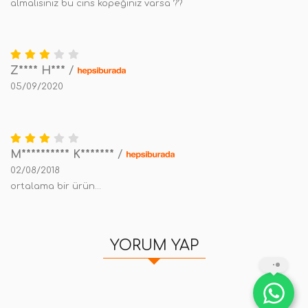
almalısınız bu cins köpeğiniz varsa ??
Z**** H***
/
05/09/2020
M********** K*******
/
02/08/2018
ortalama bir ürün...
YORUM YAP