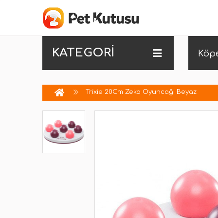
KATEGORİ
Köp
Trixie 20Cm Zeka Oyuncağı Beyaz