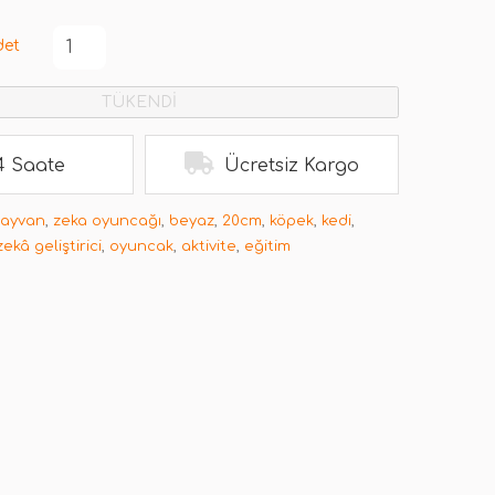
det
TÜKENDİ
4 Saate
Ücretsiz Kargo
hayvan
,
zeka oyuncağı
,
beyaz
,
20cm
,
köpek
,
kedi
,
zekâ geliştirici
,
oyuncak
,
aktivite
,
eğitim