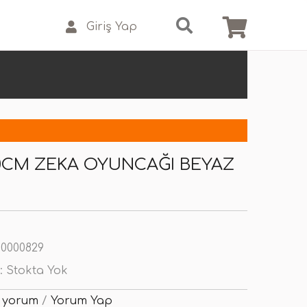
Giriş Yap
20CM ZEKA OYUNCAĞI BEYAZ
0000829
:
Stokta Yok
 yorum
/
Yorum Yap