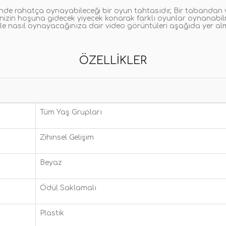
erinde rahatça oynayabileceği bir oyun tahtasıdır, Bir tabandan 
inizin hoşuna gidecek yiyecek konarak farklı oyunlar oynanabilme
zle nasıl oynayacağınıza dair video görüntüleri aşağıda yer al
ÖZELLIKLER
Tüm Yaş Grupları
Zihinsel Gelişim
Beyaz
Ödül Saklamalı
Plastik