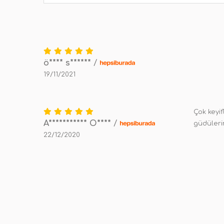
ö**** s******
/
19/11/2021
Çok keyif
A*********** O****
/
güdülerin
22/12/2020