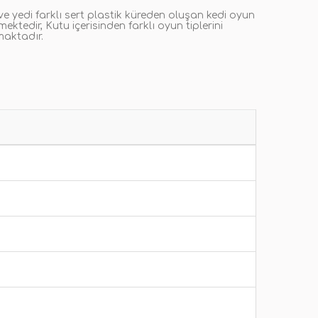
ve yedi farklı sert plastik küreden oluşan kedi oyun
ktedir, Kutu içerisinden farklı oyun tiplerini
maktadır.