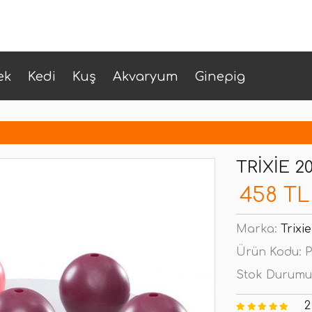
ek
Kedi
Kuş
Akvaryum
Ginepig
TRIXIE 
458 TL
Marka:
Trixie
Ürün Kodu:
P
Stok Durumu
2