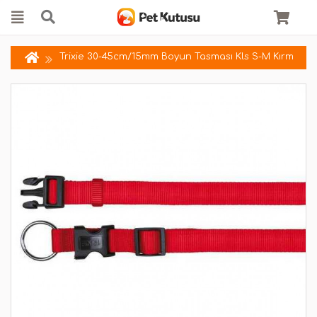
Trixie 30-45cm/15mm Boyun Tasması Kls S-M Kırm