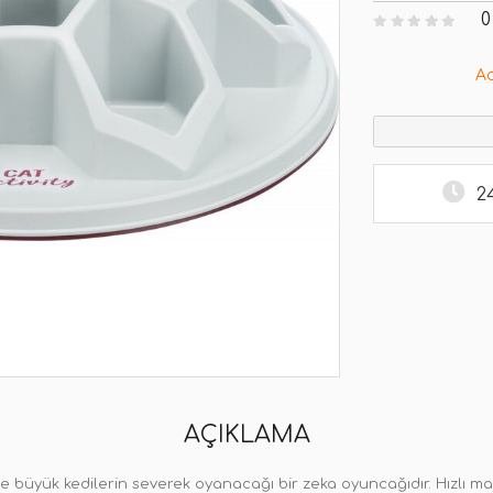
0
A
2
AÇIKLAMA
llikle büyük kedilerin severek oyanacağı bir zeka oyuncağıdır. Hızl