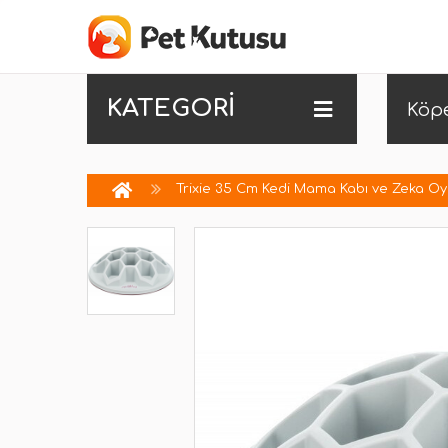
KATEGORİ
Köp
Trixie 35 Cm Kedi Mama Kabı ve Zeka Oy