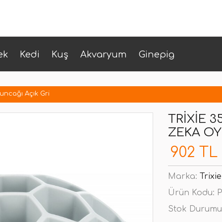
ek
Kedi
Kuş
Akvaryum
Ginepig
uncağı Açık Gri
TRIXIE 
ZEKA OY
902 TL
Marka:
Trixie
Ürün Kodu:
P
Stok Durumu