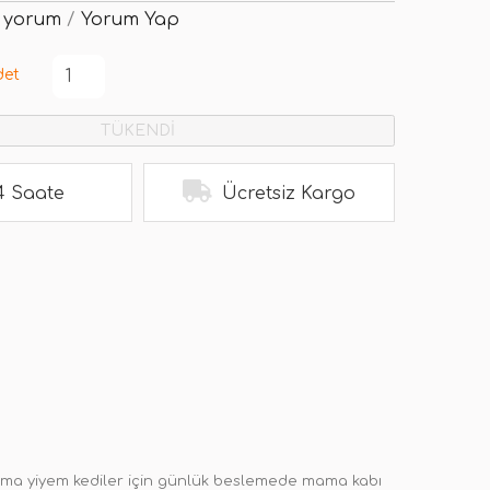
 yorum
/
Yorum Yap
det
TÜKENDİ
4 Saate
Ücretsiz Kargo
ı mama yiyem kediler için günlük beslemede mama kabı