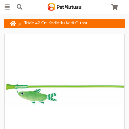
Trixie 42 Cm Kediotlu Kedi Oltası