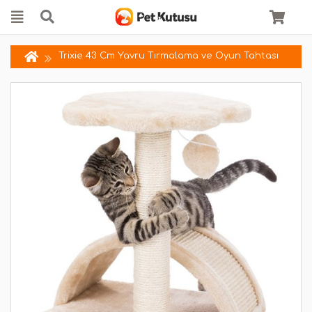
Trixie 43 Cm Yavru Tırmalama ve Oyun Tahtası