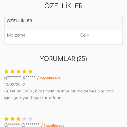
ÖZELLIKLER
ÖZELLIKLER
Malzeme
Çelik
YORUMLAR (25)
n******* K*****
/
13/02/2022
Güzel bir ürün , biraz hafif ve ince bir malzemesi var ama
işimi görüyor. Teşekkür ederim
G****** Ö*******
/