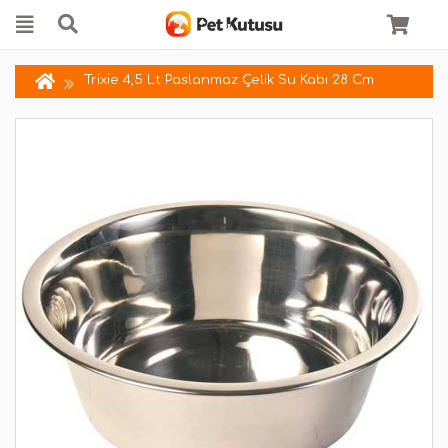
Trixie 4,5 Lt Paslanmaz Çelik Su Kabı 28 Cm