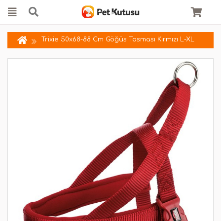
Trixie 50x68-88 Cm Göğüs Tasması Kırmızı L-XL