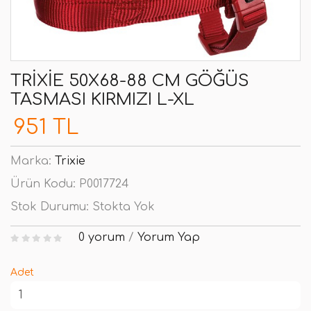
TRIXIE 50X68-88 CM GÖĞÜS
TASMASI KIRMIZI L-XL
951 TL
Marka:
Trixie
Ürün Kodu:
P0017724
Stok Durumu:
Stokta Yok
0 yorum
/
Yorum Yap
Adet