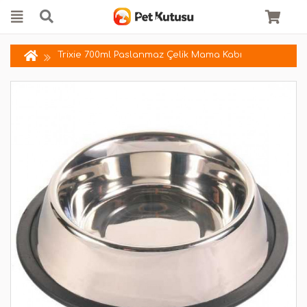
Trixie 700ml Paslanmaz Çelik Mama Kabı