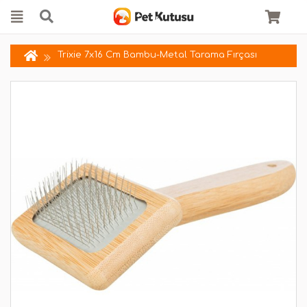
Trixie 7x16 Cm Bambu-Metal Tarama Fırçası