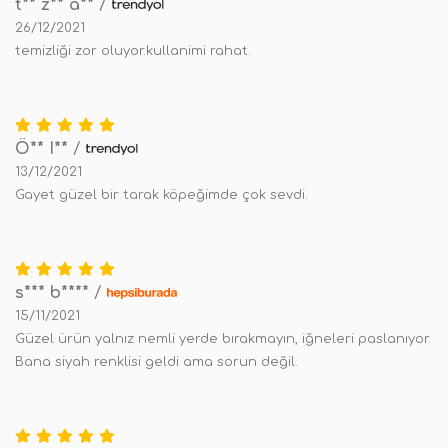
t** z** a**
/
26/12/2021
temizliği zor oluyor.kullanimi rahat.
Ö** I**
/
13/12/2021
Gayet güzel bir tarak köpeğimde çok sevdi.
s*** b****
/
15/11/2021
Güzel ürün yalnız nemli yerde bırakmayın, iğneleri paslanıyor.
Bana siyah renklisi geldi ama sorun değil.