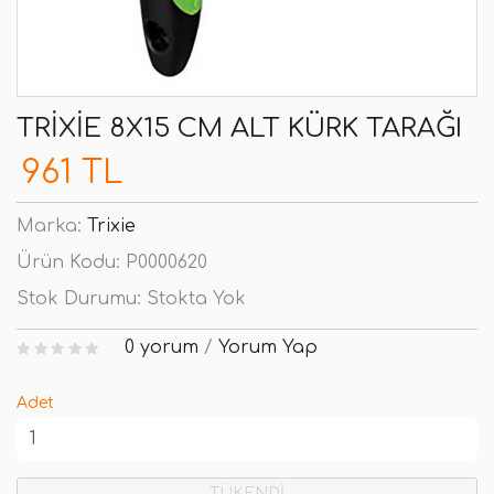
TRIXIE 8X15 CM ALT KÜRK TARAĞI
961 TL
Marka:
Trixie
Ürün Kodu:
P0000620
Stok Durumu:
Stokta Yok
0 yorum
/
Yorum Yap
Adet
TÜKENDİ