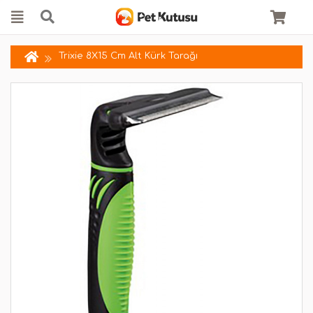
Trixie 8X15 Cm Alt Kürk Tarağı