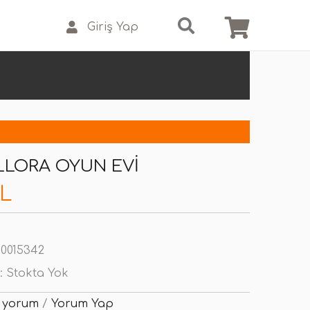
Giriş Yap
ALLORA OYUN EVI
TL
0015342
:
Stokta Yok
 yorum
/
Yorum Yap