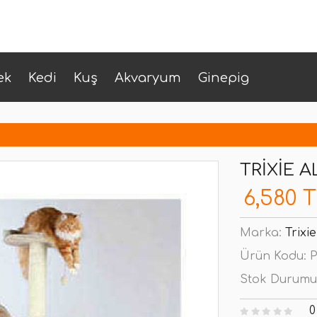
ek
Kedi
Kuş
Akvaryum
Ginepig
TRIXIE 
6,580 
Marka:
Trixie
Ürün Kodu:
P
Stok Durumu
0