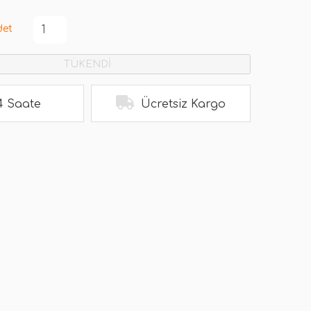
det
TÜKENDİ
4 Saate
Ücretsiz Kargo