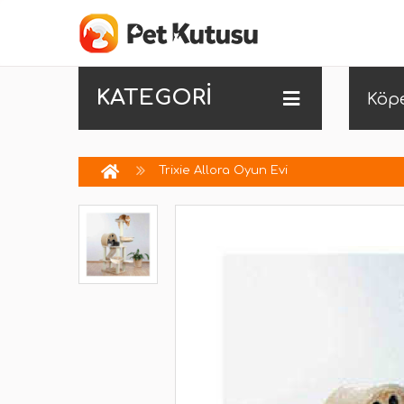
KATEGORİ
Köp
Trixie Allora Oyun Evi