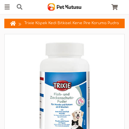
Trixie Köpek Kedi Bitkisel Kene Pire Koruma Pudra