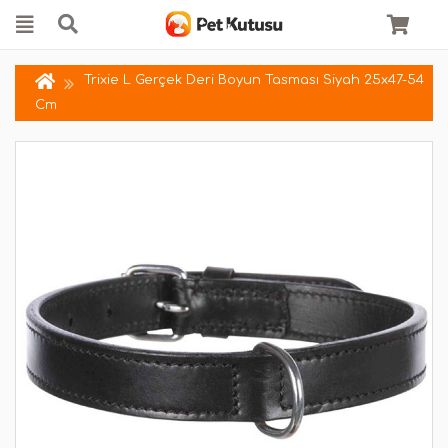
Trixie L Gerçek Deri Boyun Tasması Siyah 25x47-54
Cm