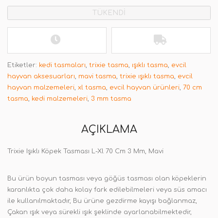
TÜKENDİ
Etiketler:
kedi tasmaları
,
trixie tasma
,
ışıklı tasma
,
evcil
hayvan aksesuarları
,
mavi tasma
,
trixie ışıklı tasma
,
evcil
hayvan malzemeleri
,
xl tasma
,
evcil hayvan ürünleri
,
70 cm
tasma
,
kedi malzemeleri
,
3 mm tasma
AÇIKLAMA
Trixie Işıklı Köpek Tasması L-Xl 70 Cm 3 Mm, Mavi
Bu ürün boyun tasması veya göğüs tasması olan köpeklerin
karanlıkta çok daha kolay fark edilebilmeleri veya süs amacı
ile kullanılmaktadır, Bu ürüne gezdirme kayışı bağlanmaz,
Çakan ışık veya sürekli ışık şeklinde ayarlanabilmektedir,