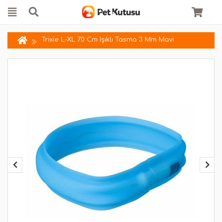
Trixie L-XL 70 Cm Işıklı Tasma 3 Mm Mavi