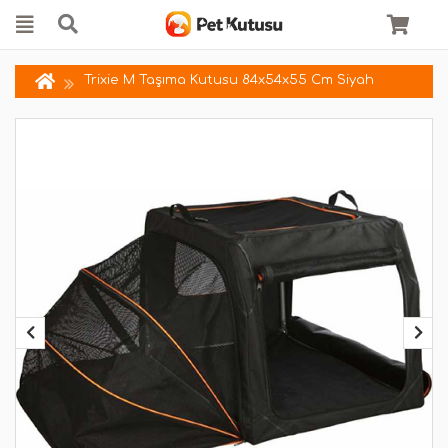
Trixie M Taşıma Kutusu 84x54x55 Cm Siyah