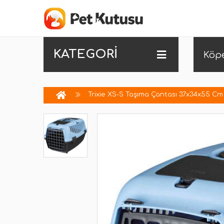
KATEGORİ
Köp
Trixie XS-S Taşıma Çantası 37x34x55 Cm