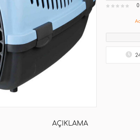
0
A
2
AÇIKLAMA