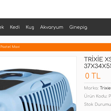
ek
Kedi
Kuş
Akvaryum
Ginepig
 Pastel Mavi
TRIXIE 
37X34X5
0 TL
Marka:
Trixie
Ürün Kodu:
P
Stok Durumu