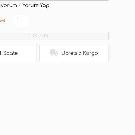
 yorum
/
Yorum Yap
det
TÜKENDİ
4 Saate
Ücretsiz Kargo