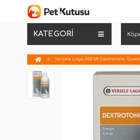
KATEGORİ
Köp
Versele Laga 500 Ml Dextrotonic Güverc