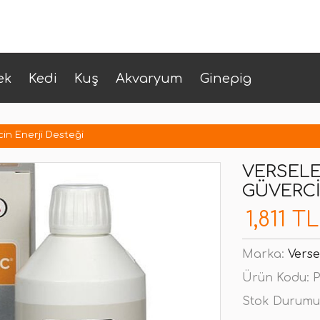
ek
Kedi
Kuş
Akvaryum
Ginepig
in Enerji Desteği
VERSELE
GÜVERCI
1,811 TL
Marka:
Verse
Ürün Kodu:
P
Stok Durumu