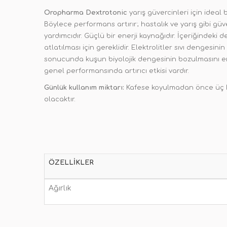
Oropharma Dextrotonic
yarış güvercinleri için ideal 
Böylece performans artırır; hastalık ve yarış gibi g
yardımcıdır. Güçlü bir enerji kaynağıdır. İçeriğindeki
atlatılması için gereklidir. Elektrolitler sıvı denges
sonucunda kuşun biyolojik dengesinin bozulmasını en
genel performansında artırıcı etkisi vardır.
Günlük kullanım miktarı:
Kafese koyulmadan önce üç kap
olacaktır.
ÖZELLIKLER
Ağırlık