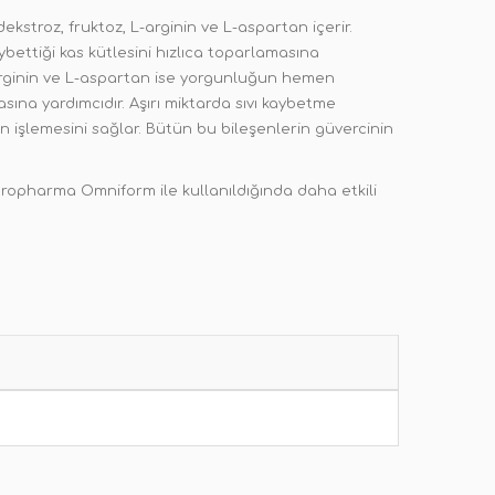
dekstroz, fruktoz, L-arginin ve L-aspartan içerir.
bettiği kas kütlesini hızlıca toparlamasına
. L-arginin ve L-aspartan ise yorgunluğun hemen
sına yardımcıdır. Aşırı miktarda sıvı kaybetme
işlemesini sağlar. Bütün bu bileşenlerin güvercinin
Oropharma Omniform ile kullanıldığında daha etkili