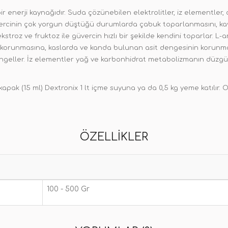
bir enerji kaynağıdır. Suda çözünebilen elektrolitler, iz elementler, 
üvercinin çok yorgun düştüğü durumlarda çabuk toparlanmasını, kay
 dekstroz ve fruktoz ile güvercin hızlı bir şekilde kendini toparlar
inin korunmasına, kaslarda ve kanda bulunan asit dengesinin korunma
geller. İz elementler yağ ve karbonhidrat metabolizmanın düzgün 
ak (15 ml) Dextronix 1 lt içme suyuna ya da 0,5 kg yeme katılır. 
ÖZELLIKLER
100 - 500 Gr