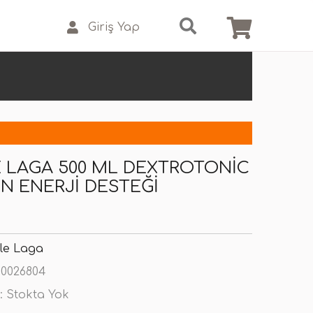
Giriş Yap
 LAGA 500 ML DEXTROTONIC
N ENERJI DESTEĞI
le Laga
0026804
:
Stokta Yok