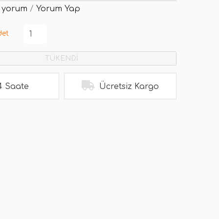
 yorum
/
Yorum Yap
det
TÜKENDİ
4 Saate
Ücretsiz Kargo