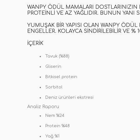
WANPY ÖDÜL MAMALARI DOSTLARINIZIN D
PROTEINLI VE AZ YAĞLIDIR. BUNUN YANI 
YUMUŞAK BIR YAPISI OLAN WANPY ÖDÜ
ENGELLER. KOLAYCA SINDIRILEBILIR VE % 
İÇERIK
Tavuk (%88)
Gliserin
Bitkisel protein
Sorbitol
Deniz ürünleri ekstresi
Analiz Raporu
Nem %24
Protein %48
Yağ %1