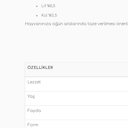
Lif %0,5
Kül %3,5
Hayvanınıza öğün aralarında taze verilmesi öneri
ÖZELLIKLER
Lezzet
Yaş
Fayda
Form