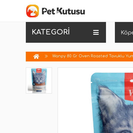
KATEGORİ
Köp
Wanpy 80 Gr Oven Roasted Tavuklu Yum