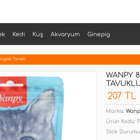
ek
Kedi
Kuş
Akvaryum
Ginepig
uşak Taneli
WANPY 8
TAVUKLU
207 TL
Marka:
Wanp
Ürün Kodu:
P
Stok Durumu