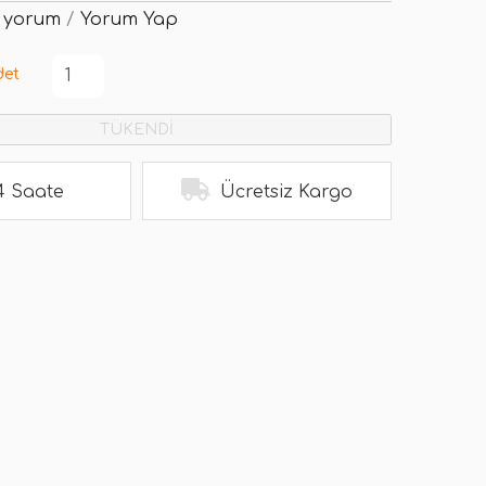
 yorum
/
Yorum Yap
det
TÜKENDİ
4 Saate
Ücretsiz Kargo