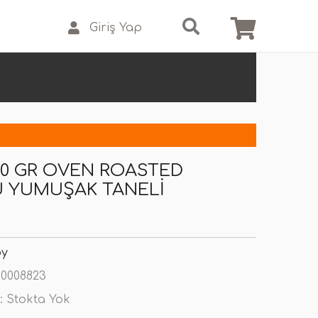
Giriş Yap
0 GR OVEN ROASTED
 YUMUŞAK TANELI
y
0008823
:
Stokta Yok