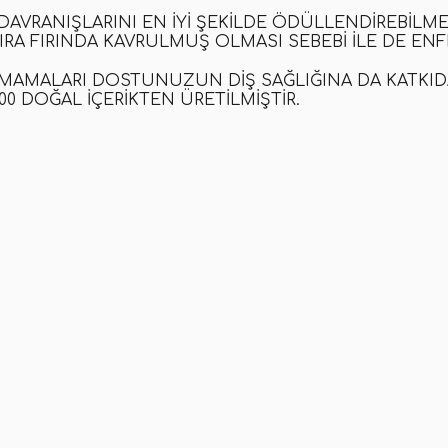
AVRANIŞLARINI EN IYI ŞEKILDE ÖDÜLLENDIREBILM
SIRA FIRINDA KAVRULMUŞ OLMASI SEBEBI ILE DE ENFE
L MAMALARI DOSTUNUZUN DIŞ SAĞLIĞINA DA KATK
100 DOĞAL IÇERIKTEN ÜRETILMIŞTIR.