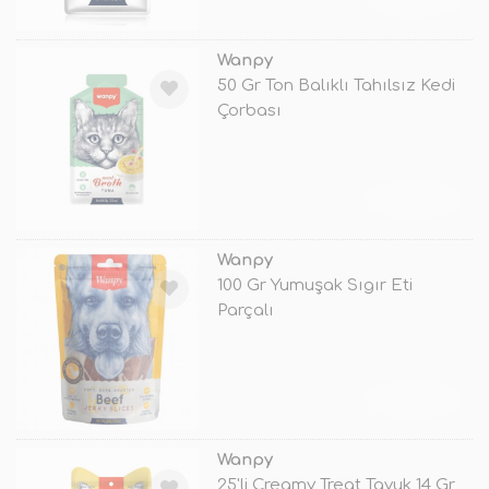
Wanpy
50 Gr Ton Balıklı Tahılsız Kedi
Çorbası
TÜKENDİ
Wanpy
100 Gr Yumuşak Sıgır Eti
Parçalı
TÜKENDİ
Wanpy
25'li Creamy Treat Tavuk 14 Gr