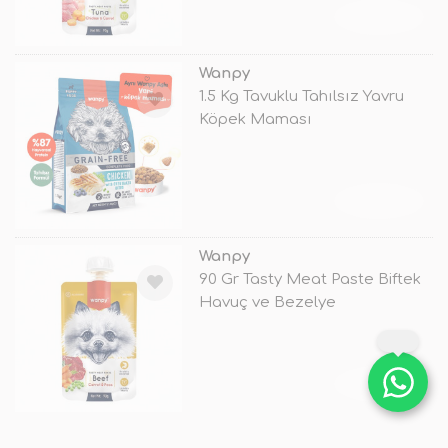
TÜKENDİ
Wanpy
1.5 Kg Tavuklu Tahılsız Yavru
Köpek Maması
TÜKENDİ
Wanpy
90 Gr Tasty Meat Paste Biftek
Havuç ve Bezelye
TÜKENDİ