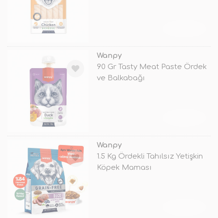
TÜKENDİ
Wanpy
90 Gr Tasty Meat Paste Ördek
ve Balkabağı
TÜKENDİ
Wanpy
1.5 Kg Ördekli Tahılsız Yetişkin
Köpek Maması
TÜKENDİ