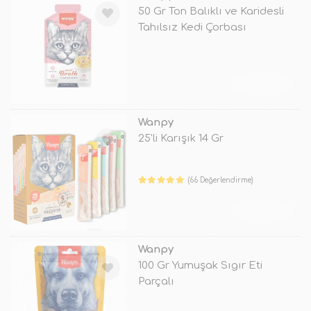
50 Gr Ton Balıklı ve Karidesli
Tahılsız Kedi Çorbası
TÜKENDİ
Wanpy
25'li Karışık 14 Gr
(66 Değerlendirme)
TÜKENDİ
Wanpy
100 Gr Yumuşak Sıgır Eti
Parçalı