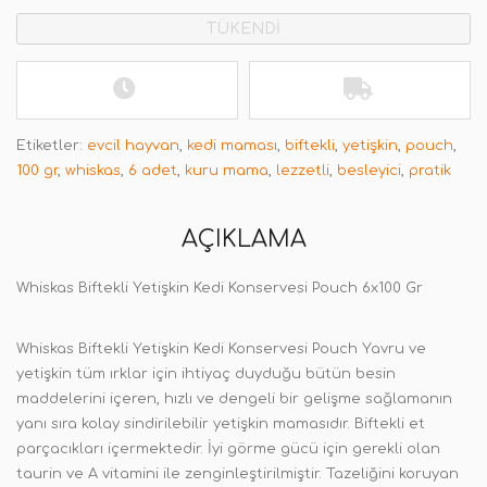
TÜKENDİ
Etiketler:
evcil hayvan
,
kedi maması
,
biftekli
,
yetişkin
,
pouch
,
100 gr
,
whiskas
,
6 adet
,
kuru mama
,
lezzetli
,
besleyici
,
pratik
AÇIKLAMA
Whiskas Biftekli Yetişkin Kedi Konservesi Pouch 6x100 Gr
Whiskas Biftekli Yetişkin Kedi Konservesi Pouch Yavru ve
yetişkin tüm ırklar için ihtiyaç duyduğu bütün besin
maddelerini içeren, hızlı ve dengeli bir gelişme sağlamanın
yanı sıra kolay sindirilebilir yetişkin mamasıdır. Biftekli et
parçacıkları içermektedir. İyi görme gücü için gerekli olan
taurin ve A vitamini ile zenginleştirilmiştir. Tazeliğini koruyan