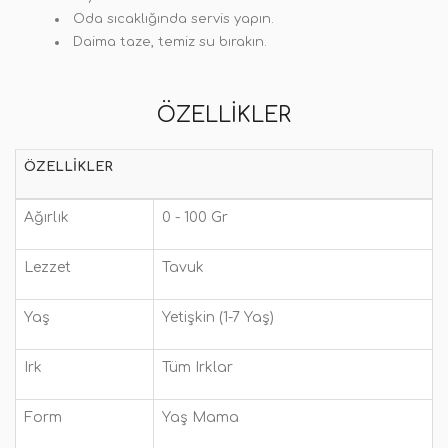
Oda sıcaklığında servis yapın.
Daima taze, temiz su bırakın.
ÖZELLIKLER
ÖZELLIKLER
Ağırlık
0 - 100 Gr
Lezzet
Tavuk
Yaş
Yetişkin (1-7 Yaş)
Irk
Tüm Irklar
Form
Yaş Mama