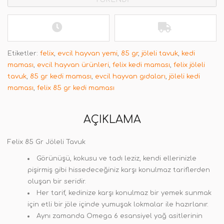
Etiketler:
felix
,
evcil hayvan yemi
,
85 gr
,
jöleli tavuk
,
kedi
maması
,
evcil hayvan ürünleri
,
felix kedi maması
,
felix jöleli
tavuk
,
85 gr kedi maması
,
evcil hayvan gıdaları
,
jöleli kedi
maması
,
felix 85 gr kedi maması
AÇIKLAMA
Felix 85 Gr Jöleli Tavuk
Görünüşü, kokusu ve tadı leziz, kendi ellerinizle
pişirmiş gibi hissedeceğiniz karşı konulmaz tariflerden
oluşan bir seridir.
Her tarif, kedinize karşı konulmaz bir yemek sunmak
için etli bir jöle içinde yumuşak lokmalar ile hazırlanır.
Aynı zamanda Omega 6 esansiyel yağ asitlerinin