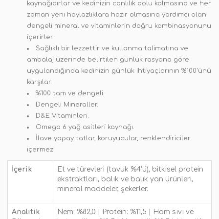
kaynağıdırlar ve kedinizin canlılık dolu kalmasına ve her
zaman yeni haylazlıklara hazır olmasına yardımcı olan
dengeli mineral ve vitaminlerin doğru kombinasyonunu
içerirler.
Sağlıklı bir lezzettir ve kullanma talimatına ve
ambalaj üzerinde belirtilen günlük rasyona göre
uygulandığında kedinizin günlük ihtiyaçlarının %100'ünü
karşılar.
%100 tam ve dengeli.
Dengeli Mineraller.
D&E Vitaminleri.
Omega 6 yağ asitleri kaynağı.
İlave yapay tatlar, koruyucular, renklendiriciler
içermez.
İçerik
Et ve türevleri (tavuk %4'ü), bitkisel protein
ekstraktları, balık ve balık yan ürünleri,
mineral maddeler, şekerler.
Analitik
Nem: %82,0 | Protein: %11,5 | Ham sıvı ve