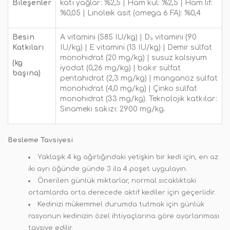
Bileşenler
katı yağlar: %2,5 | Ham kül: %2,5 | Ham lif:
%0,05 | Linoleik asit (omega 6 FA): %0,4
Besin
A vitamini (585 IU/kg) | D₃ vitamini (90
Katkıları
IU/kg) | E vitamini (13 IU/kg) | Demir sülfat
monohidrat (20 mg/kg) | susuz kalsiyum
(kg
iyodat (0,26 mg/kg) | bakır sülfat
başına)
pentahidrat (2,3 mg/kg) | manganöz sülfat
monohidrat (4,0 mg/kg) | Çinko sülfat
monohidrat (33 mg/kg). Teknolojik katkılar:
Sinameki sakızı: 2900 mg/kg.
Besleme Tavsiyesi
Yaklaşık 4 kg ağırlığındaki yetişkin bir kedi için, en az
iki ayrı öğünde günde 3 ila 4 poşet uygulayın.
Önerilen günlük miktarlar, normal sıcaklıktaki
ortamlarda orta derecede aktif kediler için geçerlidir.
Kedinizi mükemmel durumda tutmak için günlük
rasyonun kedinizin özel ihtiyaçlarına göre ayarlanması
tavsiye edilir.