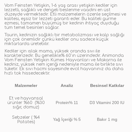
Vom Feinsten Yetişkin, 1-6 yaş arası yetişkin kediler için
lezzetli, sağlıklı ve dengeli beslenme vaadini en üst
düzeyde vermektedir. Etli malzemelerin özenle seçilmesi ve
kalitesi, eşsiz bir lezzeti garanti eder. Bu kaliteli gurme
ezmesi, tamamen büyümüş bir kedinin ihtiyaç duyduğu
tüm temel besinleri sağlar.
Taurin, kedinizin sağlıklı bir metabolizması ve kalp sağlığı
için çok önemlidir çünkü kediler onu sadece küçük
miktarlarda üretebilir.
Kediler için ıslak mama, yüksek oranda sıvı ile
karakterizedir. Bu genellikle% 60'ın üzerindedir. Animonda
Vom Feinsten Yetişkin Kümes Hayvanları ve Makarna ile
kediniz, yüksek nem içeriği nedeniyle mama ile birlikte sıvı
tüketir. Ek sıvı hacmi sayesinde evcil hayvanınız da daha
hızlı tok hissedecektir.
Malzemeler
Analiz
Besinsel Katkılar
Et ve hayvansal
Protein% 11
D3 Vitamini 200 IU
ürünler %60
(%30
sığır, domuz)
Sebzeler ( %4
Yağ İçeriği % 5
Bakır 1 mg
Patates)