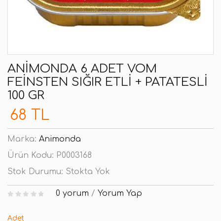
ANIMONDA 6 ADET VOM
FEINSTEN SIĞIR ETLI + PATATESLI
100 GR
68 TL
Marka:
Animonda
Ürün Kodu:
P0003168
Stok Durumu:
Stokta Yok
0 yorum
/
Yorum Yap
Adet