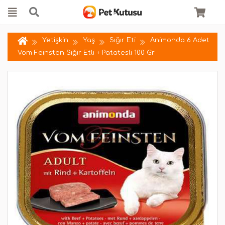
Yetişkin
Yaş
Sığır Eti
Animonda 6 Adet
Vom Feinsten Sığır Etli + Patatesli 100 Gr