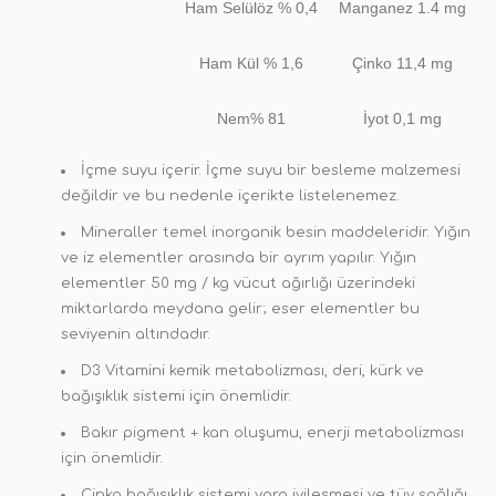
Ham Selülöz % 0,4
Manganez 1.4 mg
Ham Kül % 1,6
Çinko 11,4 mg
Nem% 81
İyot 0,1 mg
İçme suyu içerir. İçme suyu bir besleme malzemesi
değildir ve bu nedenle içerikte listelenemez.
Mineraller temel inorganik besin maddeleridir. Yığın
ve iz elementler arasında bir ayrım yapılır. Yığın
elementler 50 mg / kg vücut ağırlığı üzerindeki
miktarlarda meydana gelir; eser elementler bu
seviyenin altındadır.
D3 Vitamini kemik metabolizması, deri, kürk ve
bağışıklık sistemi için önemlidir.
Bakır pigment + kan oluşumu, enerji metabolizması
için önemlidir.
Çinko bağışıklık sistemi yara iyileşmesi ve tüy sağlığı