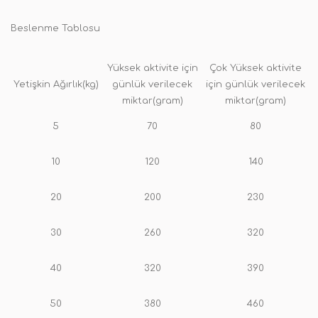
Beslenme Tablosu
Yüksek aktivite için
Çok Yüksek aktivite
Yetişkin Ağırlık(kg)
günlük verilecek
için günlük verilecek
miktar(gram)
miktar(gram)
5
70
80
10
120
140
20
200
230
30
260
320
40
320
390
50
380
460