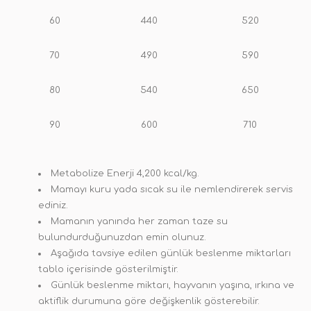
60
440
520
70
490
590
80
540
650
90
600
710
Metabolize Enerji 4,200 kcal/kg.
Mamayı kuru yada sıcak su ile nemlendirerek servis
ediniz.
Mamanın yanında her zaman taze su
bulundurduğunuzdan emin olunuz.
Aşağıda tavsiye edilen günlük beslenme miktarları
tablo içerisinde gösterilmiştir.
Günlük beslenme miktarı, hayvanın yaşına, ırkına ve
aktiflik durumuna göre değişkenlik gösterebilir.