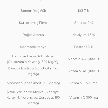
Somon Yağı(%1)
Kül 7 %
Kurutulmuş Elma
Seluloz 2 %
Doğal Aroma
Kalsiyum 1.8 %
Sarımsaklı Maya
Fosfor 1.3 %
Hidrolize Deniz Kabuklusu
Vitamin A 23,000 IU
(Glukozamin Kaynağı 320 Mg/Kg)
Kıkırdak Ekstratı (Kondroitin 190
Vitamin D3 1,800 IU
Mg/Kg)
Mannanoligosakkarit(180 Mg/Kg)
Vitamin E 600 mg
Şifalı Bitkiler Ve Meyve (Biberiye,
Karanfil, Narenciye, Zerdeçal 180
Vitamin C 300 mg
Mg/Kg)