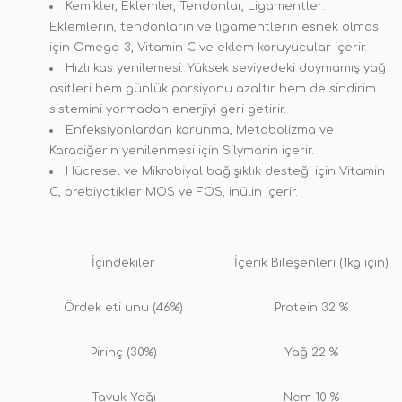
Kemikler, Eklemler, Tendonlar, Ligamentler:
Eklemlerin, tendonların ve ligamentlerin esnek olması
için Omega-3, Vitamin C ve eklem koruyucular içerir.
Hızlı kas yenilemesi: Yüksek seviyedeki doymamış yağ
asitleri hem günlük porsiyonu azaltır hem de sindirim
sistemini yormadan enerjiyi geri getirir.
Enfeksiyonlardan korunma, Metabolizma ve
Karaciğerin yenilenmesi için Silymarin içerir.
Hücresel ve Mikrobiyal bağışıklık desteği için Vitamin
C, prebiyotikler MOS ve FOS, inülin içerir.
İçindekiler
İçerik Bileşenleri (1kg için)
Ördek eti unu (46%)
Protein 32 %
Pirinç (30%)
Yağ 22 %
Tavuk Yağı
Nem 10 %