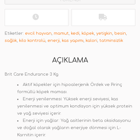
Etiketler:
evcil hayvan
,
mamut
,
kedi
,
köpek
,
yetişkin
,
besin
,
sağlık
,
kilo kontrolü
,
enerji
,
kas yapımı
,
kalori
,
tatminsizlik
AÇIKLAMA
Brit Care Endurance 3 Kg
Aktif köpekler için hipoalerjenik Ördek ve Pirinç
formüllü köpek maması.
Enerji yenilenmesi: Yüksek enerji seviyesi, kas
yenilenmesi ve optimum kondisyon için yüksek protein
ve yağ seviyesi içerir.
Enerji için yağlar: Yağ asitlerinin beta oksidasyonu
ve doğal olarak yağların enerjiye dönmesi için L-
Karnitin içerir.