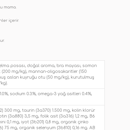
stu mama.
er içerir.
ur.
muş elma posası, doğal aroma, bra mayası, somon
at (200 mg/kg), mannan-oligosakaritler (150
lmuş aslan kuyruğu otu (50 mg/kg), kurutulmuş
kg).
1.0%, sodium 0.3%, omega-3 yağ asitleri 0.4%,
12) 300 mg, taurin (3a370) 1.500 mg, kolin klorür
otin (3a880) 3,5 mg, folik asit (3a316) 1,2 mg, B6
ni 0,1 mg, iyot (3b201) 0,8 mg, organik çinko
) 75 mg, organik selenyum (3b810) 0,16 mg. AB