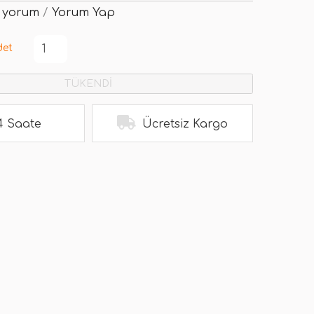
 yorum
/
Yorum Yap
det
TÜKENDİ
4 Saate
Ücretsiz Kargo