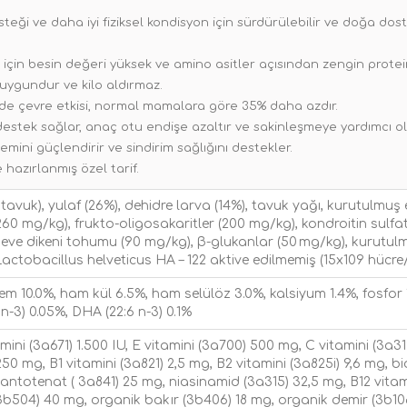
desteği ve daha iyi fiziksel kondisyon için sürdürülebilir ve doğa do
 için besin değeri yüksek ve amino asitler açısından zengin proteinl
uygundur ve kilo aldırmaz.
inde çevre etkisi, normal mamalara göre 35% daha azdır.
 destek sağlar, anaç otu endişe azaltır ve sakinleşmeye yardımcı ol
emini güçlendirir ve sindirim sağlığını destekler.
hazırlanmış özel tarif.
e tavuk), yulaf (26%), dehidre larva (14%), tavuk yağı, kurutul
260 mg/kg), frukto-oligosakaritler (200 mg/kg), kondroitin sulf
eve dikeni tohumu (90 mg/kg), β-glukanlar (50 mg/kg), kurutu
actobacillus helveticus HA – 122 aktive edilmemiş (15x109 hücre/
m 10.0%, ham kül 6.5%, ham selülöz 3.0%, kalsiyum 1.4%, fosfor 
n-3) 0.05%, DHA (22:6 n-3) 0.1%
mini (3a671) 1.500 IU, E vitamini (3a700) 500 mg, C vitamini (3a3
250 mg, B1 vitamini (3a821) 2,5 mg, B2 vitamini (3a825i) 9,6 mg, bi
antotenat ( 3a841) 25 mg, niasinamid (3a315) 32,5 mg, B12 vitami
504) 40 mg, organik bakır (3b406) 18 mg, organik demir (3b106