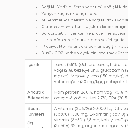
Sağlıklı Sindirim, Stres yönetimi, bağışıklık 
Yetişkin küçük ırklar için ideal.
Mükemmel kas gelişimi ve sağlıklı doku yapısı
Glutensiz mama, tüm küçük ırk köpekler için 
Sürdürülebilir içerikler ve proteinler sayes
L-triptofan stresli durumlarda sakinleştirici
Probiyotikler ve antioksidanlar bağışıklık sist
Düşük CO2: Karbon ayak izini azaltmak üzere 
İçerik
Tavuk (38%) (dehidre tavuk, hidroliz
yağı (2%), bezelye unu, glukozamin (
mg/kg), Mojave yucca (150 mg/kg), d
yalancı iğde (50 mg/kg), probiyotik L
Analitik
Ham protein 28.0%, ham yağ 17.0%, ne
Bileşenler
omega-6 yağ asitleri 2.7%, EPA (20:5 
Besin
A vitamini (3a672a) 20.000 IU, D3 vita
İlaveleri
(3a890) 1.800 mg, L-karnitin ( 3a910) 
vitamini (3a831) 2,5 mg, kalsiyum-D-p
(kg
(3b606) 85 mg, organik manganez (3b