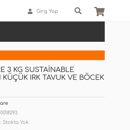
Giriş Yap
RE 3 KG SUSTAINABLE
N KÜÇÜK IRK TAVUK VE BÖCEK
Care
0018293
:
Stokta Yok