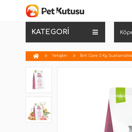
KATEGORİ
Köp
Yetişkin
Brit Care 3 Kg Sustainabl