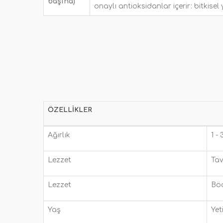
başına)
onaylı antioksidanlar içerir: bitkisel
ÖZELLIKLER
Ağırlık
1 -
Lezzet
Ta
Lezzet
Bö
Yaş
Yet