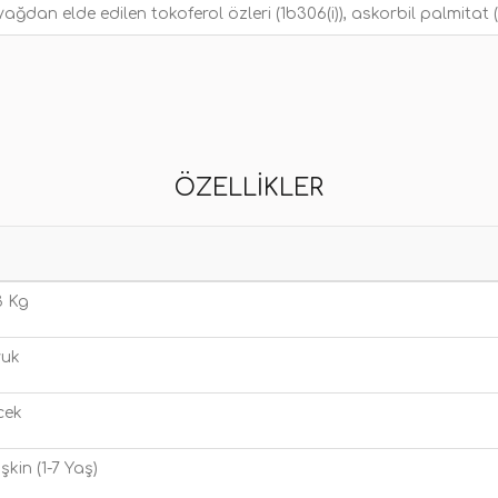
 yağdan elde edilen tokoferol özleri (1b306(i)), askorbil palmitat 
ÖZELLIKLER
 3 Kg
vuk
cek
işkin (1-7 Yaş)