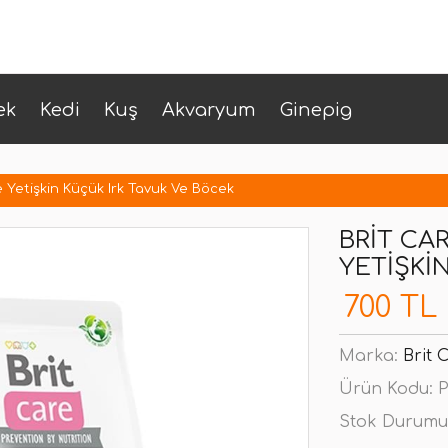
ek
Kedi
Kuş
Akvaryum
Ginepig
e Yetişkin Küçük Irk Tavuk Ve Böcek
BRIT CA
YETIŞKI
700 TL
Marka:
Brit 
Ürün Kodu:
P
Stok Durumu