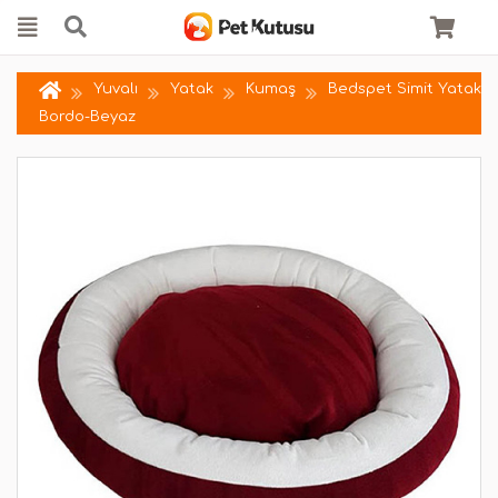
Yuvalı
Yatak
Kumaş
Bedspet Simit Yatak
Bordo-Beyaz