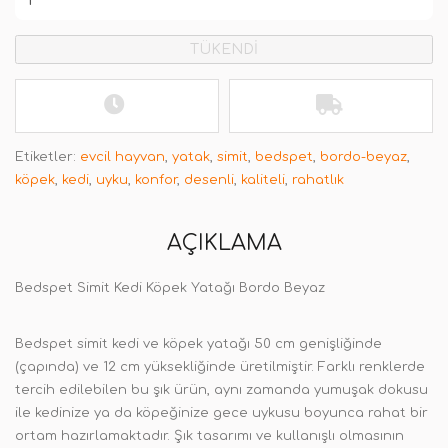
TÜKENDİ
Etiketler:
evcil hayvan
,
yatak
,
simit
,
bedspet
,
bordo-beyaz
,
köpek
,
kedi
,
uyku
,
konfor
,
desenli
,
kaliteli
,
rahatlık
AÇIKLAMA
Bedspet Simit Kedi Köpek Yatağı Bordo Beyaz
Bedspet simit kedi ve köpek yatağı 50 cm genişliğinde
(çapında) ve 12 cm yüksekliğinde üretilmiştir. Farklı renklerde
tercih edilebilen bu şık ürün, aynı zamanda yumuşak dokusu
ile kedinize ya da köpeğinize gece uykusu boyunca rahat bir
ortam hazırlamaktadır. Şık tasarımı ve kullanışlı olmasının