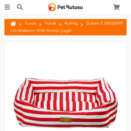
Yuvalı
Yatak
Kumaş
Dubex S 38X50X19
Cm Makaron Vr05 Kırmızı Çizgili