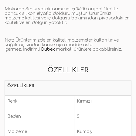
Makaron Serisi yataklarımızın içi %100 orijinal 1.kalite
boncuk silikon elyafla doldurulmuştur. Ürünümüz
malzeme kalitesi ve iç dolgusu bakımından piyasadaki en
kaliteli ve en dolgun yataktır
.
Not:
Ürünlerimizde en kaliteli malzemeler kullanılır ve
sağlık açısından kanserojen madde asla
içermez. İndirimli
Dubex
markalı ürünlere bakabilirsiniz.
ÖZELLIKLER
ÖZELLIKLER
Renk
Kırmızı
Beden
S
Malzeme
Kumaş