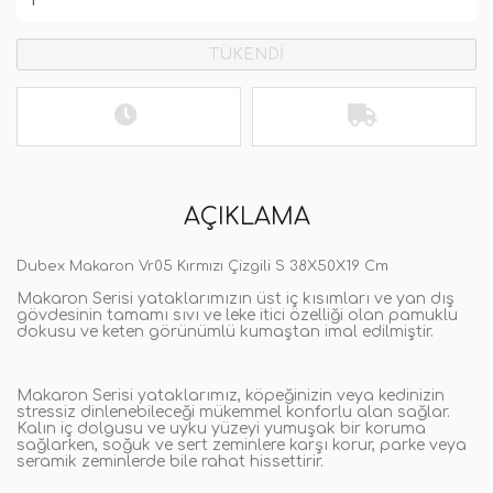
TÜKENDİ
AÇIKLAMA
Dubex Makaron Vr05 Kırmızı Çizgili S 38X50X19 Cm
Makaron Serisi yataklarımızın üst iç kısımları ve yan dış
gövdesinin tamamı sıvı ve leke itici özelliği olan pamuklu
dokusu ve keten görünümlü kumaştan imal edilmiştir.
Makaron Serisi yataklarımız, köpeğinizin veya kedinizin
stressiz dinlenebileceği mükemmel konforlu alan sağlar.
Kalın iç dolgusu ve uyku yüzeyi yumuşak bir koruma
sağlarken, soğuk ve sert zeminlere karşı korur, parke veya
seramik zeminlerde bile rahat hissettirir.